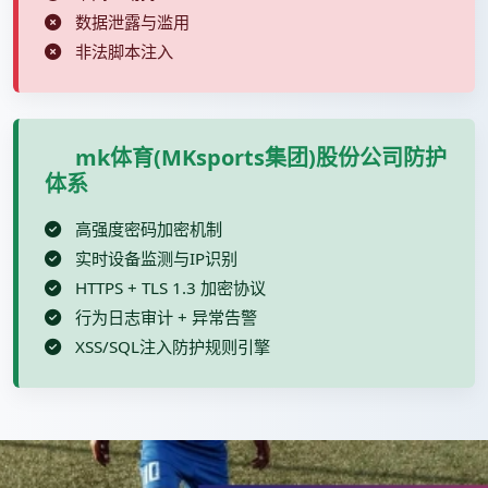
数据泄露与滥用
非法脚本注入
mk体育(MKsports集团)股份公司防护
体系
高强度密码加密机制
实时设备监测与IP识别
HTTPS + TLS 1.3 加密协议
行为日志审计 + 异常告警
XSS/SQL注入防护规则引擎