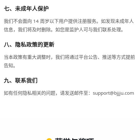
七、未成年人保护
我们不会面向 14 周岁以下用户提供注册服务。如发现未成年人
信息，我们将及时删除。如您是监护人可与我们联系处理。
八、隐私政策的更新
当本政策有重大调整时，我们将通过平台公告、推送等方式提前
告知。
九、联系我们
如有任何隐私相关的问题，请发送邮件至：support@bjjju.com