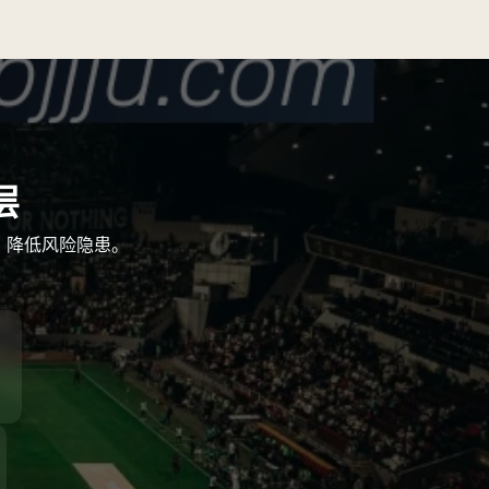
层
程，降低风险隐患。