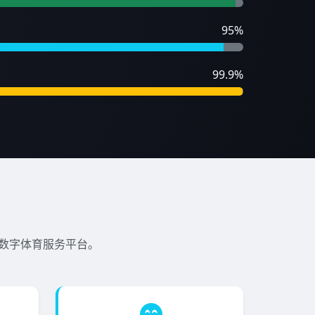
95%
99.9%
的数字体育服务平台。