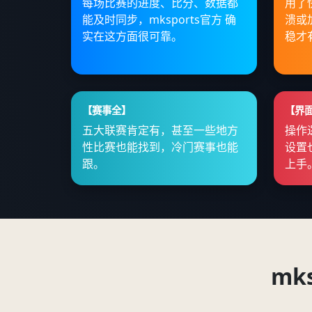
每场比赛的进度、比分、数据都
用了
能及时同步，mksports官方 确
溃或
实在这方面很可靠。
稳才
【赛事全】
【界
五大联赛肯定有，甚至一些地方
操作
性比赛也能找到，冷门赛事也能
设置
跟。
上手
mk