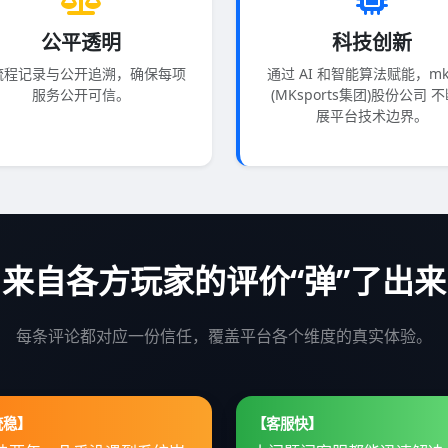
公平透明
科技创新
流程记录与公开追溯，确保每项
通过 AI 和智能算法赋能，m
服务公开可信。
(MKsports集团)股份公司 
展平台技术边界。
来自各方玩家的评价“弹”了出来
每条评论都对应一份信任，覆盖平台各个维度的真实体验。
统稳】
【客服快】