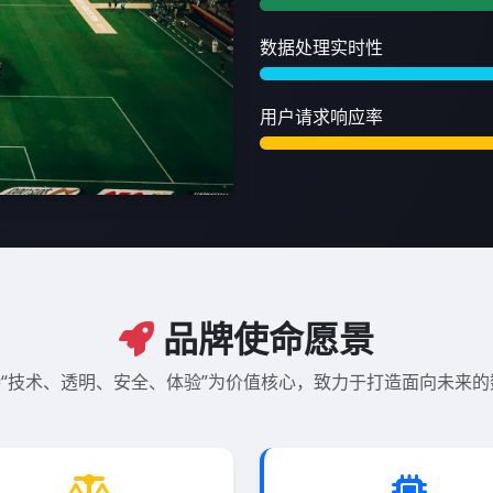
数据处理实时性
用户请求响应率
品牌使命愿景
方 秉持“技术、透明、安全、体验”为价值核心，致力于打造面向未来