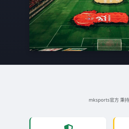
mksports官