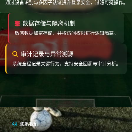
通过设备识别与多因子认证提升登录安全，过滤可疑操作。
数据存储与隔离机制
敏感数据加密存储，并按访问权限进行逻辑隔离。
审计记录与异常溯源
系统全程记录关键行为，支持安全回溯与审计分析。
联系我们