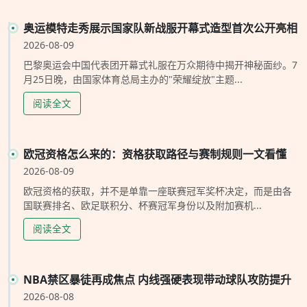
奥运模特走秀展示国家队新战服开幕式造型首次公开亮相
2026-08-09
巴黎奥运会中国代表团开幕式礼服在万众期待中揭开神秘面纱。7
月25日晚，由国家体育总局主办的"荣耀绽放"主题...
阅读全文
欧冠资格怎么来的：资格获取路径与赛制规则一文看懂
2026-08-09
欧冠资格的获取，并不是单靠一座联赛冠军奖杯决定，而是由各
国联赛排名、欧足联积分、杯赛冠军身份以及附加赛机...
阅读全文
NBA禁区暴徒再成焦点 内线强硬表现带动球队攻防提升
2026-08-08