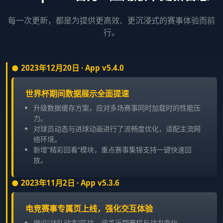
每一次更新，都是为提供更高效、更沉浸式的赛事体验而前
行。
2023年12月20日 · App v5.4.0
世界杯期间数据展示全面提速
升级数据缓存方案，应对多场赛事同时加载时的性能压
力。
对球员动态与进球动画进行了流畅度优化，适配主流网
络环境。
新增“精彩回看”模块，重点赛事集锦支持一键快速回
放。
2023年11月2日 · App v5.3.6
电竞赛事专属页上线，强化交互体验
增设“战队动态”区块，涵盖近期赛程与战力变化。