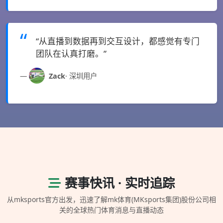
“从直播到数据再到交互设计，都感觉有专门
团队在认真打磨。”
Zack
· 深圳用户
赛事快讯 · 实时追踪
从mksports官方出发，迅速了解mk体育(MKsports集团)股份公司相
关的全球热门体育消息与直播动态