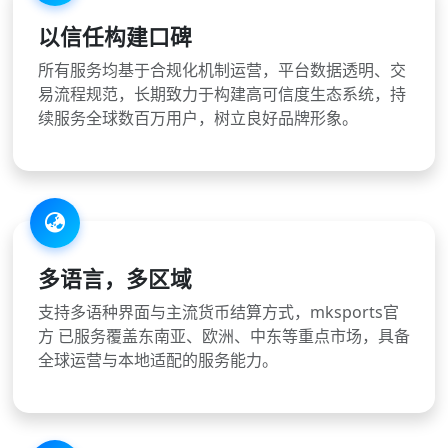
以信任构建口碑
所有服务均基于合规化机制运营，平台数据透明、交
易流程规范，长期致力于构建高可信度生态系统，持
续服务全球数百万用户，树立良好品牌形象。
多语言，多区域
支持多语种界面与主流货币结算方式，mksports官
方 已服务覆盖东南亚、欧洲、中东等重点市场，具备
全球运营与本地适配的服务能力。