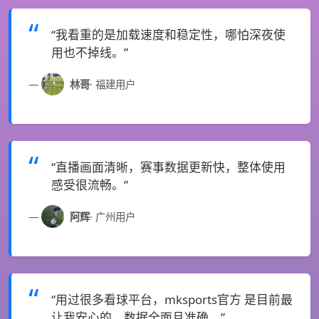
“我看重的是加载速度和稳定性，哪怕深夜使
用也不掉线。”
林哥
· 福建用户
“直播画面清晰，赛事数据更新快，整体使用
感受很流畅。”
阿辉
· 广州用户
“用过很多看球平台，mksports官方 是目前最
让我安心的，数据全面且准确。”