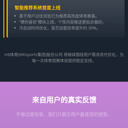
智能推荐系统首度上线
基于用户过往浏览行为推荐高热度体育赛事。
“猜你喜欢”模块上线，个性内容推送更贴合偏好。
冷启动时间优化，首页加载效率提升约 30%。
mk体育(MKsports集团)股份公司 将继续围绕用户需求迭代优化，为
每一次体育观赛体验提供稳定支持。
来自用户的真实反馈
不做过度包装，我们只展示用户最直观的感受。