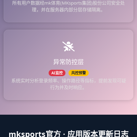
所有用户数据经mk体育(MKsports集团)股份公司安全处
理，并在服务器内部分层存储隔离。
异常防控层
AI监控
风控预警
系统实时分析登录频率、操作路径等指标，提前发现可疑
行为并及时响应。
mksports官方 · 应用版本更新日志