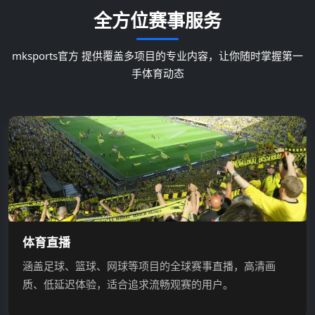
全方位赛事服务
mksports官方 提供覆盖多项目的专业内容，让你随时掌握第一
手体育动态
体育直播
涵盖足球、篮球、网球等项目的全球赛事直播，高清画
质、低延迟体验，适合追求流畅观赛的用户。