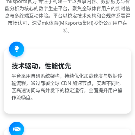
mksports官方 专注于构建一个以赛事内容、数据服务与智
能分析为核心的数字生态平台，聚焦全球体育用户的实时信
息与多终端互动体验。平台以稳定技术架构和合规体系赢得
市场认可，深受mk体育(MKsports集团)股份公司用户喜
爱。
技术驱动，性能优先
平台采用自研系统架构，持续优化加载速度与数据传
输流程，通过部署全球 CDN 加速节点，实现不同地
区高速访问与高并发下的稳定运行，全面提升用户操
作流畅度。