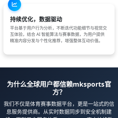
持续优化，数据驱动
平台基于用户行为分析，不断迭代功能细节与视觉交
互体验，结合 AI 智能算法与赛事数据，为用户提供
精准内容分发与个性化推荐，增强整体互动价值。
为什么全球用户都信赖mksports官
方？
我们不仅是体育赛事数据平台，更是一站式的信
息服务提供商。从实时数据同步到安全机制建